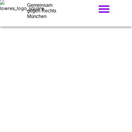
Gemeinsam
gegen Rechts
München
Gemeinsam für ein
solidarisches München!